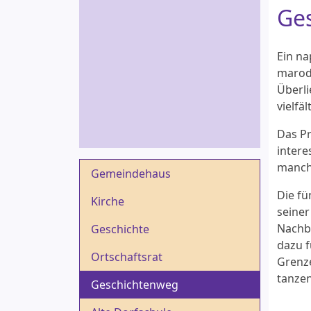
Ge
Ein na
marodi
Überli
vielfä
Das Pr
intere
manchm
Gemeindehaus
Die fü
Kirche
seiner
Nachba
Geschichte
dazu f
Ortschaftsrat
Grenze
tanze
Geschichtenweg