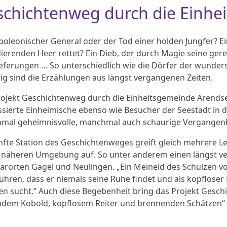
schichtenweg durch die Einhe
poleonischer General oder der Tod einer holden Jungfer? Ei
erenden Heer rettet? Ein Dieb, der durch Magie seine gere
eferungen … So unterschiedlich wie die Dörfer der wunde
ltig sind die Erzählungen aus längst vergangenen Zeiten.
ojekt Geschichtenweg durch die Einheitsgemeinde Arendse
ssierte Einheimische ebenso wie Besucher der Seestadt in 
al geheimnisvolle, manchmal auch schaurige Vergangenhei
nfte Station des Geschichtenweges greift gleich mehrere
 näheren Umgebung auf. So unter anderem einen längst v
rorten Gagel und Neulingen. „Ein Meineid des Schulzen von
ühren, dass er niemals seine Ruhe findet und als kopflose
n sucht.“ Auch diese Begebenheit bring das Projekt Gesc
ndem Kobold, kopflosem Reiter und brennenden Schätzen“